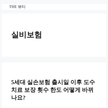
컨
THE 뷰티
텐
츠
로
건
너
실비보험
뛰
기
5세대 실손보험 출시일 이후 도수
치료 보장 횟수 한도 어떻게 바뀌
나요?