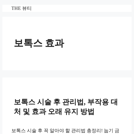
컨
THE 뷰티
텐
츠
로
건
너
보톡스 효과
뛰
기
보톡스 시술 후 관리법, 부작용 대
처 및 효과 오래 유지 방법
보톡스 시술 후 꼭 알아야 할 관리법 총정리! 눕기 금