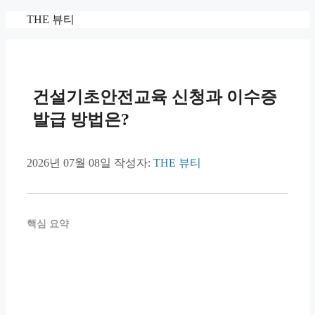
컨
THE 뷰티
텐
츠
로
건
너
건설기초안전교육 신청과 이수증
뛰
발급 방법은?
기
2026년 07월 08일
작성자:
THE 뷰티
핵심 요약