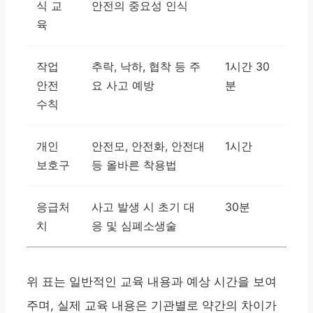
식 교
안전의 중요성 인식
육
작업
추락, 낙하, 협착 등 주
1시간 30
안전
요 사고 예방
분
수칙
개인
안전모, 안전화, 안전대
1시간
보호구
등 올바른 착용법
응급처
사고 발생 시 초기 대
30분
치
응 및 심폐소생술
위 표는 일반적인 교육 내용과 예상 시간을 보여
주며, 실제 교육 내용은 기관별로 약간의 차이가