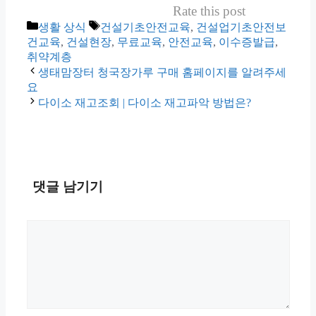
Rate this post
카
태
생활 상식
건설기초안전교육
,
건설업기초안전보
테
그
건교육
,
건설현장
,
무료교육
,
안전교육
,
이수증발급
,
고
취약계층
리
생태맘장터 청국장가루 구매 홈페이지를 알려주세
요
다이소 재고조회 | 다이소 재고파악 방법은?
댓글 남기기
댓
글