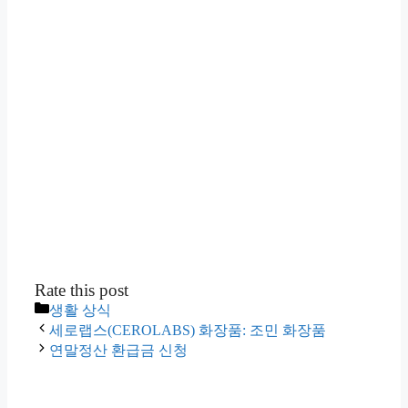
Rate this post
카
생활 상식
테
세로랩스(CEROLABS) 화장품: 조민 화장품
고
연말정산 환급금 신청
리