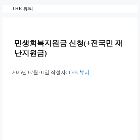
컨
THE 뷰티
텐
츠
로
건
너
민생회복지원금 신청(+전국민 재
뛰
난지원금)
기
2025년 07월 01일
작성자:
THE 뷰티