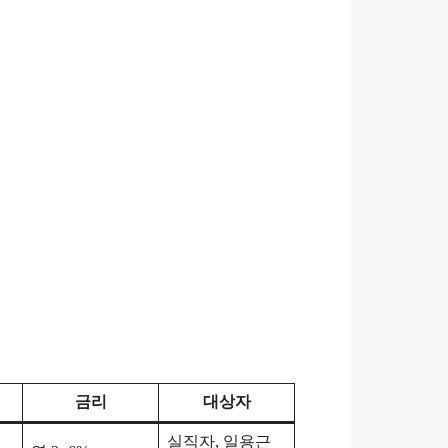
금리
대상자
실직자, 일용근