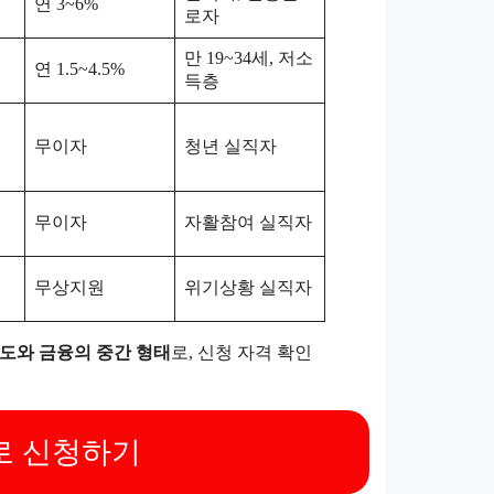
연 3~6%
로자
만 19~34세, 저소
연 1.5~4.5%
득층
무이자
청년 실직자
무이자
자활참여 실직자
무상지원
위기상황 실직자
도와 금융의 중간 형태
로, 신청 자격 확인
로 신청하기