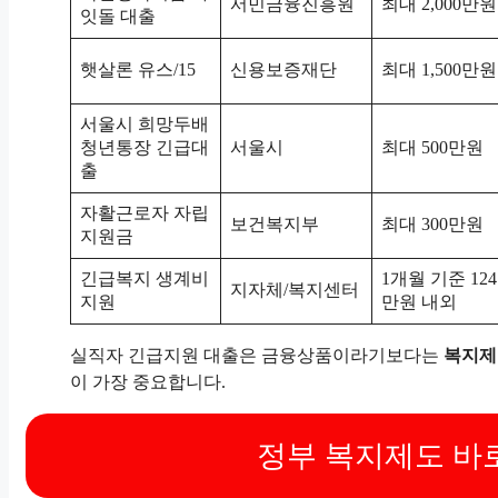
서민금융진흥원
최대 2,000만원
잇돌 대출
햇살론 유스/15
신용보증재단
최대 1,500만원
서울시 희망두배
청년통장 긴급대
서울시
최대 500만원
출
자활근로자 자립
보건복지부
최대 300만원
지원금
긴급복지 생계비
1개월 기준 124
지자체/복지센터
지원
만원 내외
실직자 긴급지원 대출은 금융상품이라기보다는
복지제
이 가장 중요합니다.
정부 복지제도 바