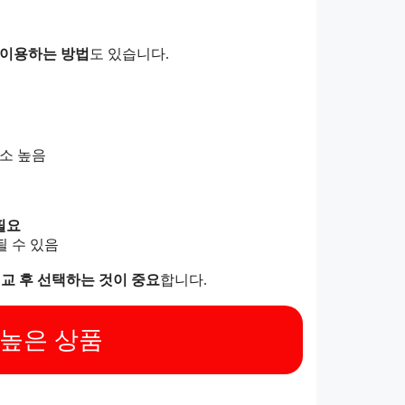
 이용하는 방법
도 있습니다.
음
다소 높음
필요
될 수 있음
교 후 선택하는 것이 중요
합니다.
 높은 상품