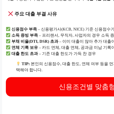
주요 대출 부결 사유
신용점수 부족
– 신용평가사(KCB, NICE) 기준 신용점수
소득 증빙 부족
– 프리랜서, 무직자, 사업자의 경우 소득
부채 비율(DTI, DSR) 초과
– 이미 대출이 많아 추가 대출
연체 기록 보유
– 카드 연체, 대출 연체, 공과금 미납 기록
대출 한도 초과
– 기존 대출 한도가 가득 찬 경우
TIP:
본인의 신용점수, 대출 한도, 연체 여부 등을 
택해야 합니다.
신용조건별 맞춤형