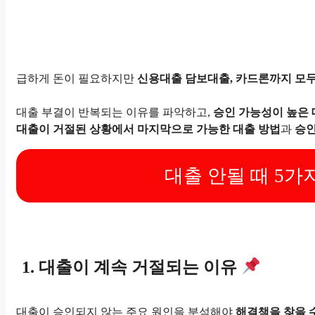
급하게 돈이 필요하지만
신용대출 담보대출, 카드론까지 모두
대출 부결이 반복되는 이유를 파악하고,
승인 가능성이 높은 
대출이 거절된 상황에서 마지막으로 가능한 대출 방법
과
승인
대출 안될 때 5가
1. 대출이 계속 거절되는 이유
대출이 승인되지 않는 주요 원인을 분석해야
해결책을 찾을 