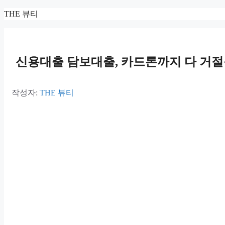
컨
THE 뷰티
텐
츠
로
건
신용대출 담보대출, 카드론까지 다 거절
너
뛰
기
작성자:
THE 뷰티