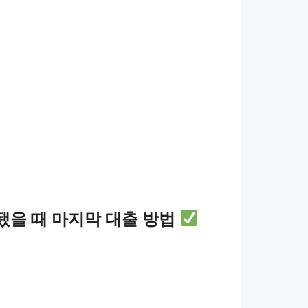
됐을 때 마지막 대출 방법